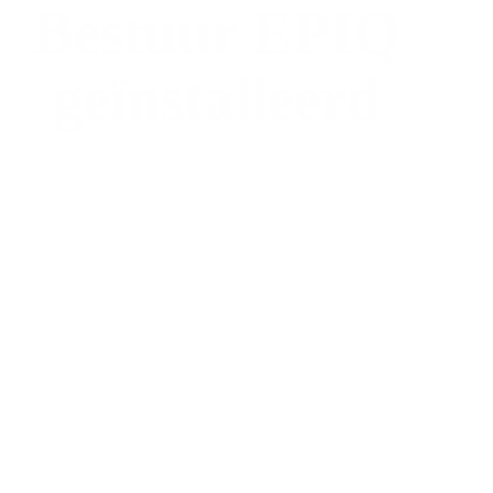
Bestuur EPIQ
geïnstalleerd