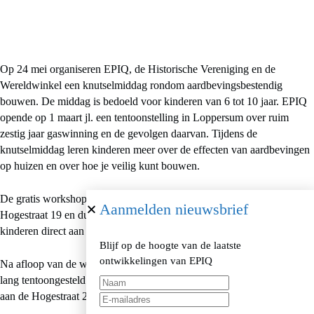
Op 24 mei organiseren EPIQ, de Historische Vereniging en de
Wereldwinkel een knutselmiddag rondom aardbevingsbestendig
bouwen. De middag is bedoeld voor kinderen van 6 tot 10 jaar. EPIQ
opende op 1 maart jl. een tentoonstelling in Loppersum over ruim
zestig jaar gaswinning en de gevolgen daarvan. Tijdens de
knutselmiddag leren kinderen meer over de effecten van aardbevingen
op huizen en over hoe je veilig kunt bouwen.
De gratis workshop start in het atelier van de Wereldwinkel aan de
Aanmelden nieuwsbrief
Hogestraat 19 en duurt van 14.00 uur tot 16.00 uur. Meld jezelf of je
kinderen direct aan op onze site
www.epiqgroningen.nl/kindermiddag/
Blijf op de hoogte van de laatste
ontwikkelingen van EPIQ
Na afloop van de workshop worden de gebouwde huisjes twee weken
lang tentoongesteld op een speciale trilplaat bij de expositie van EPIQ
aan de Hogestraat 2.